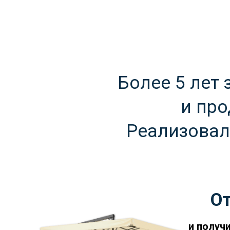
Более 5 лет
и про
Реализова
От
и получ