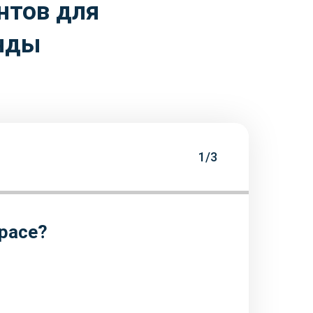
нтов для
анды
1/3
расе?