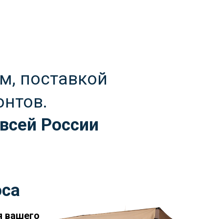
м, поставкой
онтов.
 всей России
оса
я вашего