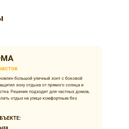
ы
ОМА
часток
новлен большой уличный зонт с боковой
защитил зону отдыха от прямого солнца и
астка. Решение подходит для частных домов,
елать отдых на улице комфортным без
БЪЕКТЕ:
дыха