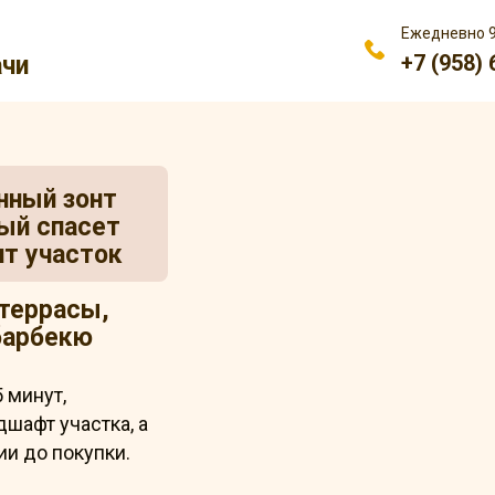
Ежедневно 9
+7 (958)
ачи
нный зонт
рый спасет
ит участок
террасы,
барбекю
 минут,
шафт участка, а
ии до покупки.