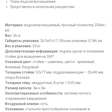
Ткань водонепроницаемая.
Представлен в нескольких расцветках.
Материал:
водонепроницаемый, прочный полиэстер 250мг/
м2
Вес:
26 кг
Габариты упаковки:
267х41х17, Объем упаковки: 0,186 см
Вес в упаковке:
29 кг
Дополнительная информация:
педаль-рычаг в основании
стойки для вращения на 360º
Основной цвет:
стойка – шампань, цвета - кремовый,
бежевый, бордовый
Толщина стойки:
53x77 мм, поддерживающие – 25x40 мм,
опора боковая
Толщина спиц:
квадратные, 8 штук 17x25 мм
Размер купола:
3м х 3м
Эксплуатационные особенности:
система легкого
открывания/закрывания
Воздушный клапан:
есть
Основание:
стальное крестообразное основание в