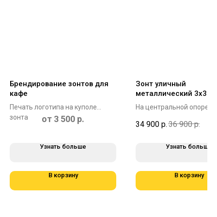
Брендирование зонтов для
Зонт уличный
кафе
металлический 3x3 La
Печать логотипа на куполе
На центральной опоре, 
зонта
3x3 метра EV033 от 3 шт
от 3 500 р.
34 900
р.
36 900
р.
руб
Узнать больше
Узнать больше
В корзину
В корзину