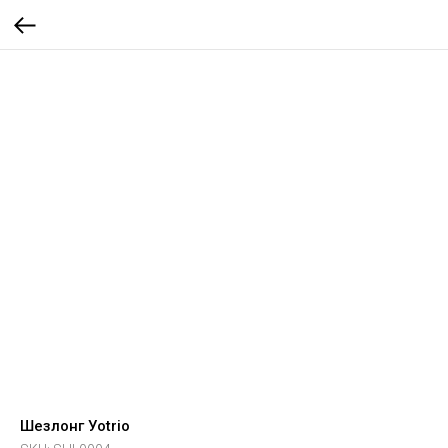
Шезлонг Уotrio