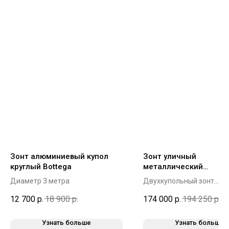
Зонт алюминиевый купол
Зонт уличный
круглый Bottega
металлический
двухкупольный Hardy
Диаметр 3 метра
Двухкупольный зонт
квадратный 3х6,3 от 2 ш
12 700
р.
18 900
р.
174 000
р.
194 250
р.
руб
Узнать больше
Узнать больше